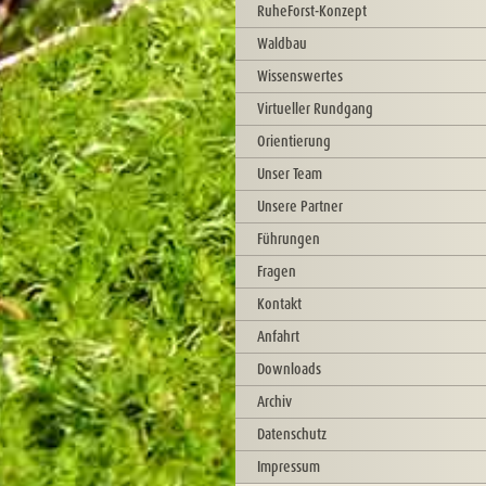
RuheForst-Konzept
Waldbau
Wissenswertes
Virtueller Rundgang
Orientierung
Unser Team
Unsere Partner
Führungen
Fragen
Kontakt
Anfahrt
Downloads
Archiv
Datenschutz
Impressum