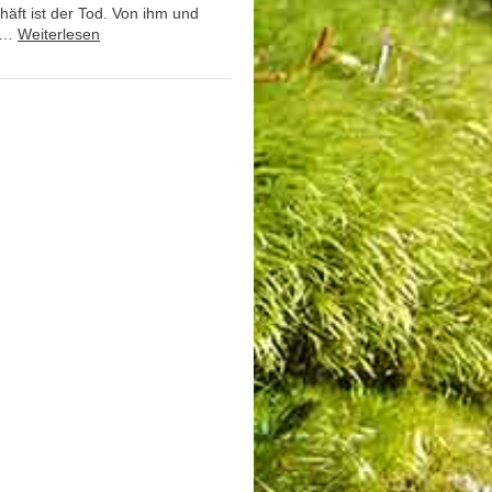
häft ist der Tod. Von ihm und
 ”…
Weiterlesen