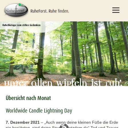
Übersicht nach Monat
Worldwide Candle Lightning Day
7. Dezember 2021
–
„Auch wenn deine kleinen Füße die Erde
nie berührten, sind deine Spuren trotzdem da“ Tod und Trauer