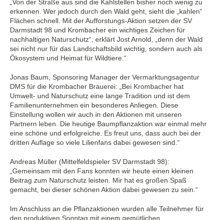
„Von der Straße aus sind die Kahlstellen bisher noch wenig zu
erkennen. Wer jedoch durch den Wald geht, sieht die „kahlen“
Flächen schnell. Mit der Aufforstungs-Aktion setzen der SV
Darmstadt 98 und Krombacher ein wichtiges Zeichen für
nachhaltigen Naturschutz“, erklärt Jost Arnold, „denn der Wald
sei nicht nur für das Landschaftsbild wichtig, sondern auch als
Ökosystem und Heimat für Wildtiere.“
Jonas Baum, Sponsoring Manager der Vermarktungsagentur
DMS für die Krombacher Brauerei: „Bei Krombacher hat
Umwelt- und Naturschutz eine lange Tradition und ist dem
Familienunternehmen ein besonderes Anliegen. Diese
Einstellung wollen wir auch in den Aktionen mit unseren
Partnern leben. Die heutige Baumpflanzaktion war einmal mehr
eine schöne und erfolgreiche. Es freut uns, dass auch bei der
dritten Auflage so viele Lilienfans dabei gewesen sind.“
Andreas Müller (Mittelfeldspieler SV Darmstadt 98):
„Gemeinsam mit den Fans konnten wir heute einen kleinen
Beitrag zum Naturschutz leisten. Mir hat es großen Spaß
gemacht, bei dieser schönen Aktion dabei gewesen zu sein.“
Im Anschluss an die Pflanzaktionen wurden alle Teilnehmer für
den produktiven Sonntag mit einem gemütlichen