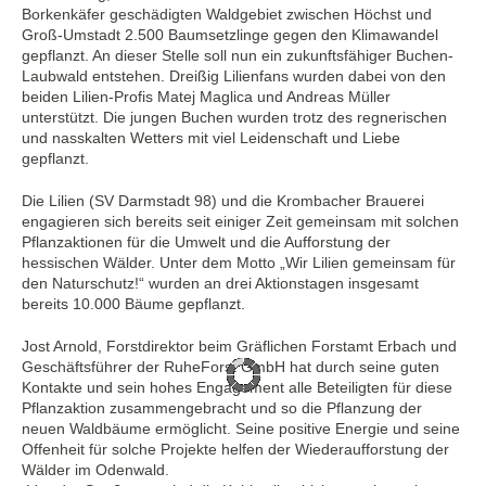
Borkenkäfer geschädigten Waldgebiet zwischen Höchst und
Groß-Umstadt 2.500 Baumsetzlinge gegen den Klimawandel
gepflanzt. An dieser Stelle soll nun ein zukunftsfähiger Buchen-
Laubwald entstehen. Dreißig Lilienfans wurden dabei von den
beiden Lilien-Profis Matej Maglica und Andreas Müller
unterstützt. Die jungen Buchen wurden trotz des regnerischen
und nasskalten Wetters mit viel Leidenschaft und Liebe
gepflanzt.
Die Lilien (SV Darmstadt 98) und die Krombacher Brauerei
engagieren sich bereits seit einiger Zeit gemeinsam mit solchen
Pflanzaktionen für die Umwelt und die Aufforstung der
hessischen Wälder. Unter dem Motto „Wir Lilien gemeinsam für
den Naturschutz!“ wurden an drei Aktionstagen insgesamt
bereits 10.000 Bäume gepflanzt.
Jost Arnold, Forstdirektor beim Gräflichen Forstamt Erbach und
Geschäftsführer der RuheForst GmbH hat durch seine guten
Kontakte und sein hohes Engagement alle Beteiligten für diese
Pflanzaktion zusammengebracht und so die Pflanzung der
neuen Waldbäume ermöglicht. Seine positive Energie und seine
Offenheit für solche Projekte helfen der Wiederaufforstung der
Wälder im Odenwald.